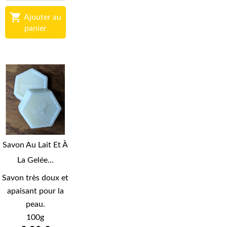

Ajouter au
panier
Savon Au Lait Et À
La Gelée...
Savon très doux et
apaisant pour la
peau.
100g