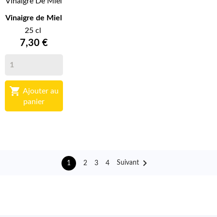
Vinaigre De Miel
Vinaigre de Miel
25 cl
7,30 €

Ajouter au
panier

Suivant
2
3
4
1