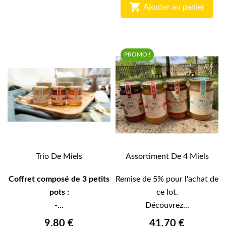

Ajouter au panier
PROMO !
Trio De Miels
Assortiment De 4 Miels
Coffret composé de 3 petits
Remise de 5% pour l'achat de
pots :
ce lot.
-...
Découvrez...
9,80 €
41,70 €