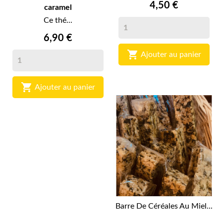
4,50 €
caramel
Ce thé...
6,90 €

Ajouter au panier

Ajouter au panier
Barre De Céréales Au Miel...