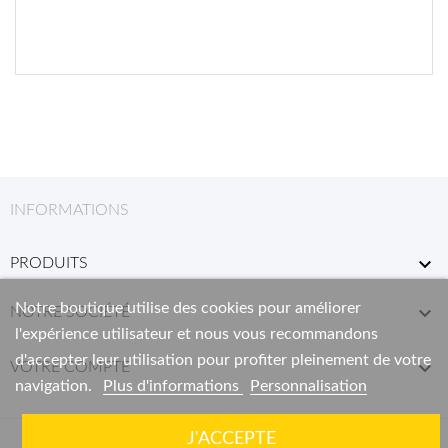
INFORMATIONS

PRODUITS
Notre boutique utilise des cookies pour améliorer

NOTRE SOCIÉTÉ
l'expérience utilisateur et nous vous recommandons
d'accepter leur utilisation pour profiter pleinement de votre

VOTRE COMPTE
navigation.
Plus d'informations
Personnalisation
J'ACCEPTE