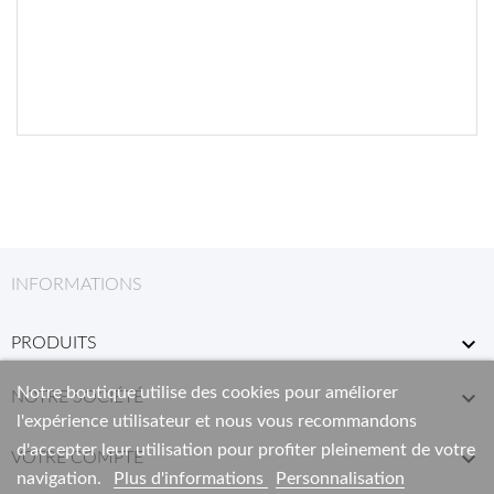
INFORMATIONS

PRODUITS
Notre boutique utilise des cookies pour améliorer

NOTRE SOCIÉTÉ
l'expérience utilisateur et nous vous recommandons
d'accepter leur utilisation pour profiter pleinement de votre

VOTRE COMPTE
navigation.
Plus d'informations
Personnalisation