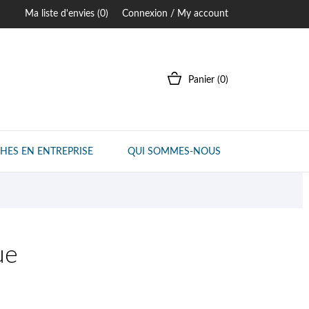
Ma liste d'envies (
0
)
Connexion / My account
Panier
(0)
HES EN ENTREPRISE
QUI SOMMES-NOUS
ue